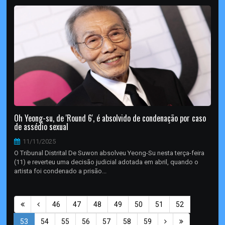
Oh Yeong-su, de 'Round 6', é absolvido de condenação por caso
de assédio sexual
11/11/2025
O Tribunal Distrital De Suwon absolveu Yeong-Su nesta terça-feira
(11) e reverteu uma decisão judicial adotada em abril, quando o
artista foi condenado a prisão...
46
47
48
49
50
51
52
53
54
55
56
57
58
59